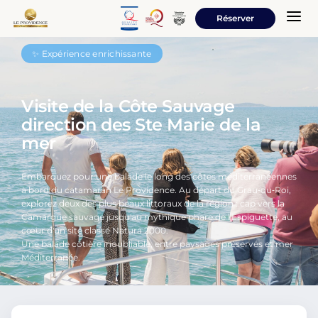
a
Réserver
✨ Expérience enrichissante
Visite de la Côte Sauvage
direction des Ste Marie de la
mer
Embarquez pour une balade le long des côtes méditerranéennes
à bord du catamaran Le Providence. Au départ du Grau‑du‑Roi,
explorez deux des plus beaux littoraux de la région : cap vers la
Camargue sauvage jusqu'au mythique phare de l'Espiguette, au
cœur d'un site classé Natura 2000.
Une balade côtière inoubliable, entre paysages préservés et mer
Méditerranée.