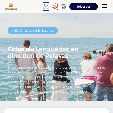
a
Réserver
✨ Expérience enrichissante
Côtes du Languedoc en
direction de Palavas
Embarquez pour une balade le long des côtes méditerranéennes
à bord du catamaran Le Providence. Au départ du Grau‑du‑Roi,
explorez deux des plus beaux littoraux de la région : cap vers la
côte languedocienne (La Grande‑Motte, Carnon,
Palavas‑les‑Flots, ~40 km de côtes). Une balade côtière
inoubliable, entre paysages préservés et mer Méditerranée.