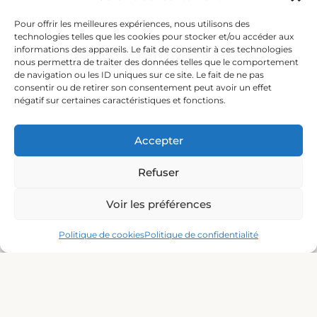
Nos coups de cœur !
Pour offrir les meilleures expériences, nous utilisons des
Pêche en mer
technologies telles que les cookies pour stocker et/ou accéder aux
Le Grand Dauphin
informations des appareils. Le fait de consentir à ces technologies
nous permettra de traiter des données telles que le comportement
Soirée privée
de navigation ou les ID uniques sur ce site. Le fait de ne pas
EVJF/EVG
consentir ou de retirer son consentement peut avoir un effet
Équipement
négatif sur certaines caractéristiques et fonctions.
Blog
Accepter
Nous contactez
+33 (0)6 46 05 37 45
Refuser
+33 (0)6 08 00 69 37
leprovidence@orange.fr
Voir les préférences
Notre adresse
Politique de cookies
Politique de confidentialité
1 Quai Colbert, 30240 Le Grau-du-Roi