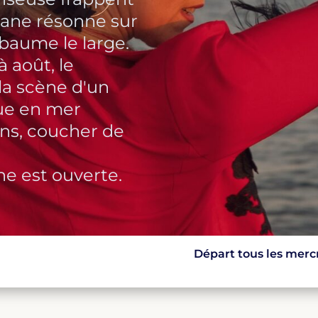
itane résonne sur
mbaume le large.
à août, le
la scène d'un
ue en mer
ans, coucher de
ène est ouverte.
Départ tous les mercre