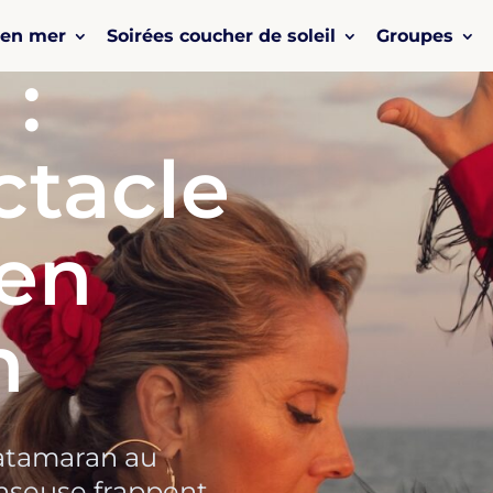
 en mer
Soirées coucher de soleil
Groupes
 :
ctacle
en
n
atamaran au
anseuse frappent