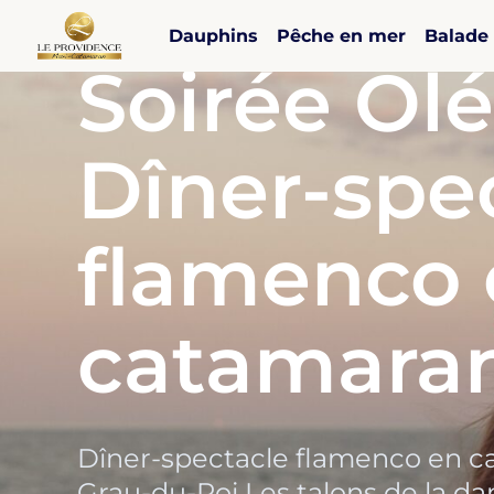
✨ Expérience unique
Dauphins
Pêche en mer
Balade
Soirée Olé
Dîner-spe
flamenco 
catamara
Dîner-spectacle flamenco en c
Grau-du-Roi Les talons de la d