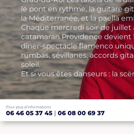
le pont en rythme, la guitare g
la Méditerranée, et la paella e
Chaque mercredi soir de juillet 
catamaran Providence devient 
dîner-spectacle flamenco uniq
rumbas, sévillanes, accords git
soleil.
Et si vous êtes danseurs : la sc
Pour plus d’informations
06 46 05 37 45
|
06 08 00 69 37