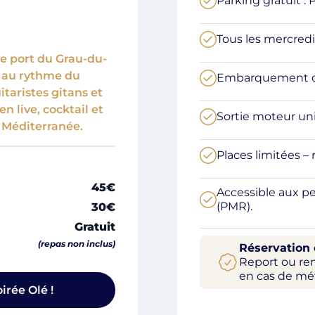
Parking gratuit : 
Tous les mercredis
e port du Grau-du-
, au rythme du
Embarquement con
itaristes gitans et
 live, cocktail et
Sortie moteur u
n Méditerranée.
Places limitées – 
45€
Accessible aux pe
(PMR).
30€
Gratuit
(repas non inclus)
Réservation 
Report ou r
en cas de mé
irée Olé !