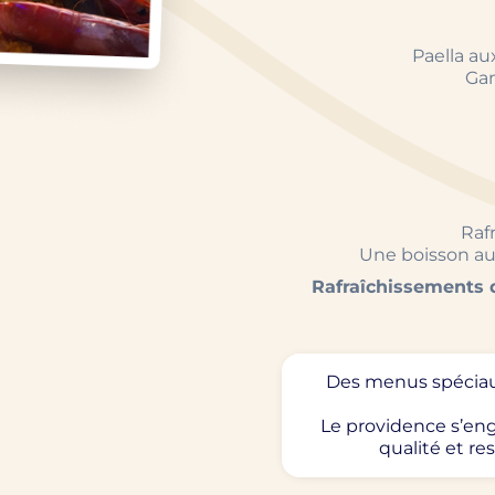
Paella a
Gam
Raf
Une boisson au 
Rafraîchissements d
Des menus spéciau
Le providence s’eng
qualité et r