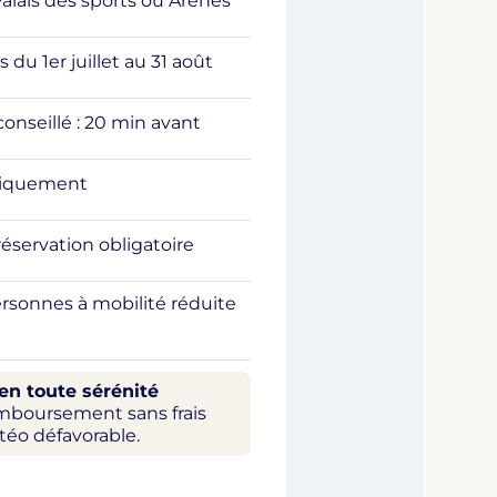
Palais des sports ou Arènes
 du 1er juillet au 31 août
seillé : 20 min avant
niquement
réservation obligatoire
rsonnes à mobilité réduite
en toute sérénité
emboursement sans frais
téo défavorable.