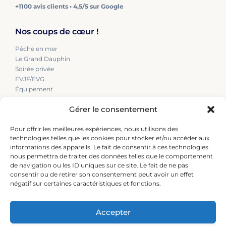
+1100 avis clients • 4,5/5 sur Google
Nos coups de cœur !
Pêche en mer
Le Grand Dauphin
Soirée privée
EVJF/EVG
Équipement
Blog
Gérer le consentement
Nous contactez
Pour offrir les meilleures expériences, nous utilisons des
technologies telles que les cookies pour stocker et/ou accéder aux
+33 (0)6 46 05 37 45
informations des appareils. Le fait de consentir à ces technologies
+33 (0)6 08 00 69 37
nous permettra de traiter des données telles que le comportement
leprovidence@orange.fr
de navigation ou les ID uniques sur ce site. Le fait de ne pas
consentir ou de retirer son consentement peut avoir un effet
négatif sur certaines caractéristiques et fonctions.
Notre adresse
1 Quai Colbert, 30240 Le Grau-du-Roi
Accepter