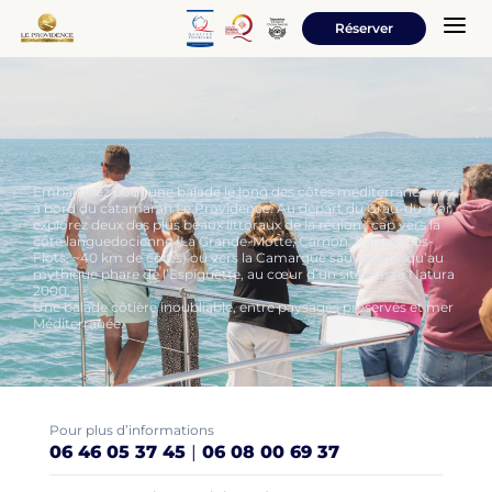
a
Réserver
Embarquez pour une balade le long des côtes méditerranéennes
à bord du catamaran Le Providence. Au départ du Grau-du-Roi,
explorez deux des plus beaux littoraux de la région : cap vers la
côte languedocienne (La Grande-Motte, Carnon, Palavas-les-
Flots, ~40 km de côtes) ou vers la Camargue sauvage jusqu’au
mythique phare de l’Espiguette, au cœur d’un site classé Natura
2000.
Une balade côtière inoubliable, entre paysages préservés et mer
Méditerranée.
Pour plus d’informations
06 46 05 37 45
|
06 08 00 69 37