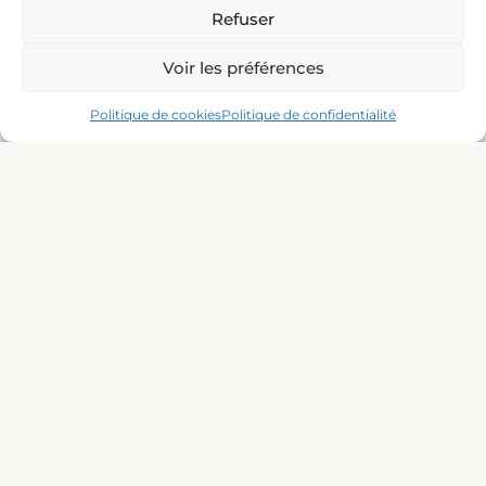
Refuser
Voir les préférences
Cliquez pour accepter les cookies
Politique de cookies
Politique de confidentialité
marketing et activer ce contenu
Moyens de paiement acceptés
Nos partenaires :