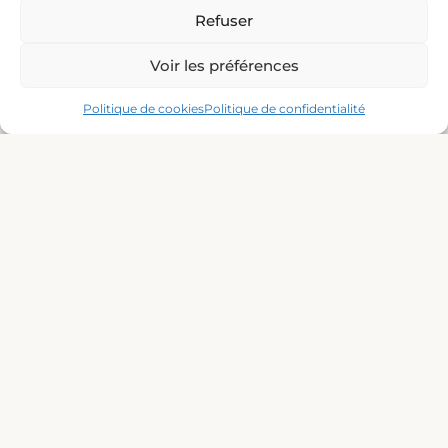
1 Quai Colbert, 30240 Le Grau-du-Roi
Refuser
Voir les préférences
Politique de cookies
Politique de confidentialité
Cliquez pour accepter les cookies
marketing et activer ce contenu
Moyens de paiement acceptés