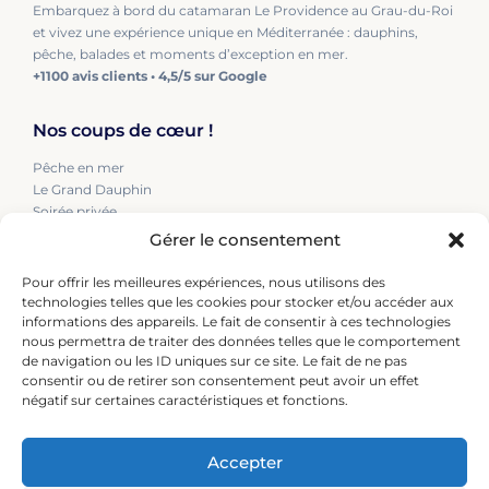
Embarquez à bord du catamaran Le Providence au Grau-du-Roi
et vivez une expérience unique en Méditerranée : dauphins,
pêche, balades et moments d’exception en mer.
+1100 avis clients • 4,5/5 sur Google
Nos coups de cœur !
Pêche en mer
Le Grand Dauphin
Soirée privée
EVJF/EVG
Gérer le consentement
Équipement
Blog
Pour offrir les meilleures expériences, nous utilisons des
technologies telles que les cookies pour stocker et/ou accéder aux
informations des appareils. Le fait de consentir à ces technologies
Nous contactez
nous permettra de traiter des données telles que le comportement
de navigation ou les ID uniques sur ce site. Le fait de ne pas
+33 (0)6 46 05 37 45
consentir ou de retirer son consentement peut avoir un effet
+33 (0)6 08 00 69 37
négatif sur certaines caractéristiques et fonctions.
leprovidence@orange.fr
Accepter
Notre adresse